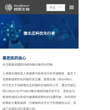
끀
中文
ꀅ
微生态科技先行者
慕恩医药核心
从无限肠道菌群到精准微生物导向药物
人体微生物组是人体健康与疾病治疗的关键枢纽，蕴含了
无限枢纽靶向性药物开发宝藏。慕恩生物（MoonBio）
作为专注于创新微生态药物的生物医药公司，通过所建立
的Culture-to-Product微生物组药物开发平台，系统化与
精准性地找出疾病与健康枢纽靶向的活菌药物，并利用所
积累的大量新基因、代谢物和信号分子的突破性认识，形
成了全谱化治疗发展计划。