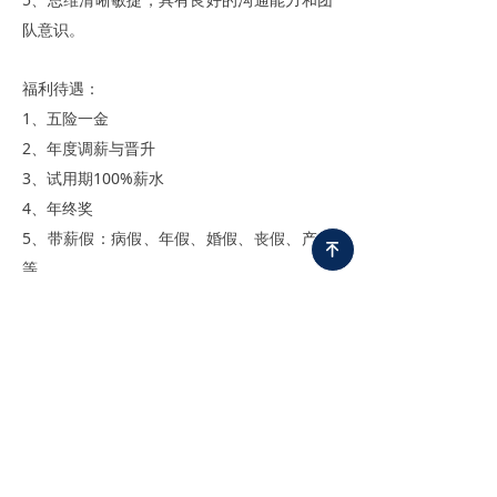
队意识。
福利待遇：
1、五险一金
2、年度调薪与晋升
3、试用期100%薪水
4、年终奖
5、带薪假：病假、年假、婚假、丧假、产假
녠
等
6、周末双休，弹性工作制
7、年度旅游团建，周末不定期团建活动
8、生日会
9、端午、中秋、春节等节日礼物
10、积极良好的工作氛围与高凝聚力团队
上一篇：
无
ꄴ