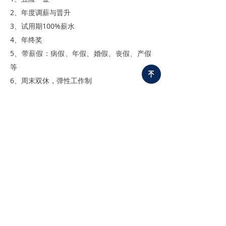
2、年度调薪与晋升
3、试用期100%薪水
4、年终奖
5、带薪假：病假、年假、婚假、丧假、产假
等
녠
6、周末双休，弹性工作制
7、年度旅游团建，周末不定期团建活动
8、生日会
9、端午、中秋、春节等节日礼物
10、积极良好的工作氛围与高凝聚力团队
上一篇：
无
ꄴ
下一篇：
无
ꄲ